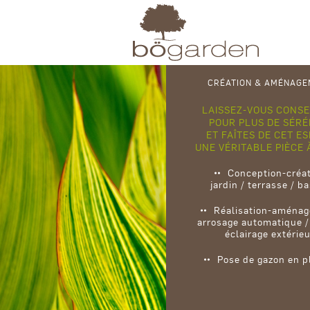
CRÉATION & AMÉNAGE
LAISSEZ-VOUS CONSE
POUR PLUS DE SÉRÉ
ET FAÎTES DE CET E
UNE VÉRITABLE PIÈCE 
Conception-créa
jardin / terrasse / b
Réalisation-aména
arrosage automatique /
éclairage extérie
Pose de gazon en p