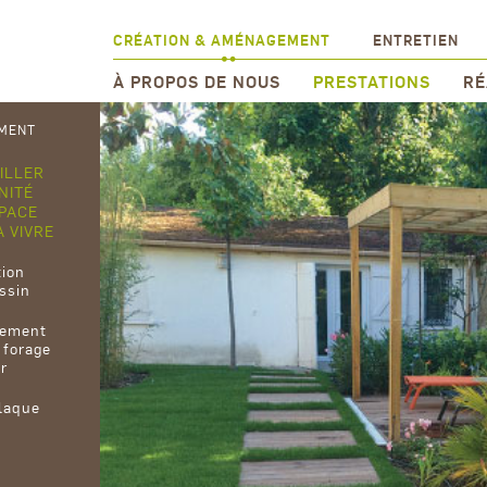
CRÉATION & AMÉNAGEMENT
ENTRETIEN
À PROPOS DE NOUS
PRESTATIONS
RÉ
MENT
ILLER
NITÉ
SPACE
À VIVRE
tion
assin
gement
 forage
ur
laque